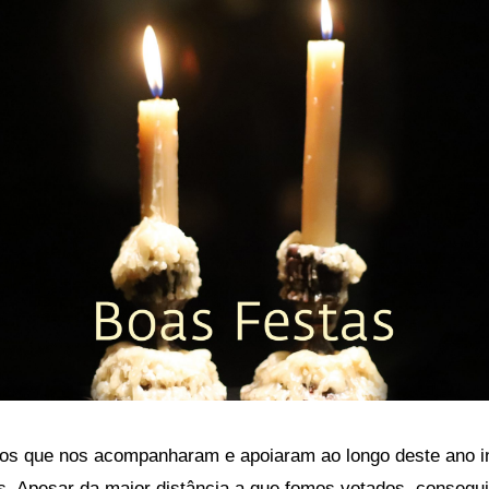
os que nos acompanharam e apoiaram ao longo deste ano i
 Apesar da maior distância a que fomos votados, consegui