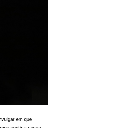
nvulgar em que
mos sentir a vossa