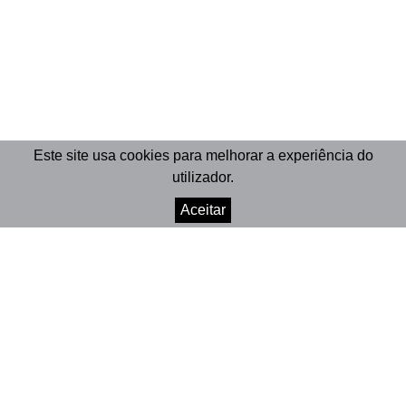
Este site usa cookies para melhorar a experiência do
utilizador.
Aceitar
© 2026 Marionet
Crafted by Divisa