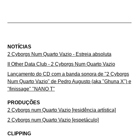
NOTÍCIAS
2 Cyborgs Num Quarto Vazio - Estreia absoluta
II Other Data Club - 2 Cyborgs Num Quarto Vazio
Lançamento do CD com a banda sonora de "2 Cyborgs
Num Quarto Vazio" de Pedro Augusto (aka "Ghuna X") e
"finissage" "NANO T"
PRODUÇÕES
2 Cyborgs num Quarto Vazio [residência artística]
2 Cyborgs num Quarto Vazio [espetáculo]
CLIPPING