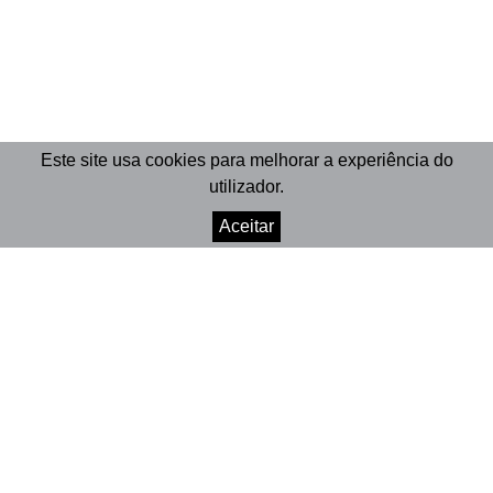
Este site usa cookies para melhorar a experiência do
utilizador.
Aceitar
© 2026 Marionet
Crafted by Divisa