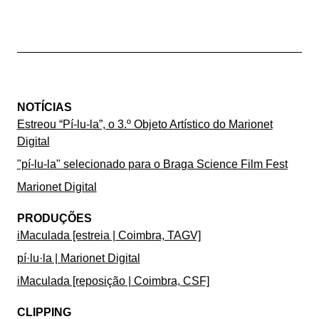
NOTÍCIAS
Estreou “Pí-lu-la”, o 3.º Objeto Artístico do Marionet
Digital
"pí-lu-la" selecionado para o Braga Science Film Fest
Marionet Digital
PRODUÇÕES
iMaculada [estreia | Coimbra, TAGV]
pí·lu·la | Marionet Digital
iMaculada [reposição | Coimbra, CSF]
CLIPPING