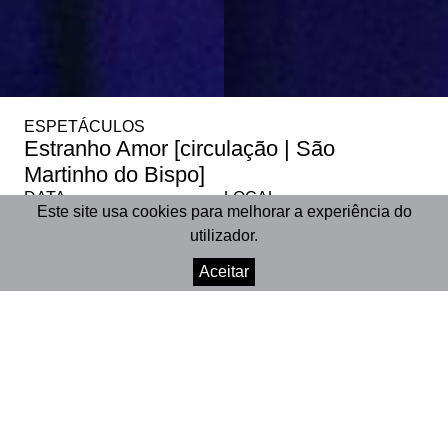
ESPETÁCULOS
Estranho Amor [circulação | São
Martinho do Bispo]
DATA
LOCAL
Este site usa cookies para melhorar a experiência do
3 ago 2002
Centro Social de São João
utilizador.
Aceitar
PARTILHAR
+INFO
Centro Social de São João | Pé de Cão, São
Martinho do Bispo
3 de agosto de 2002