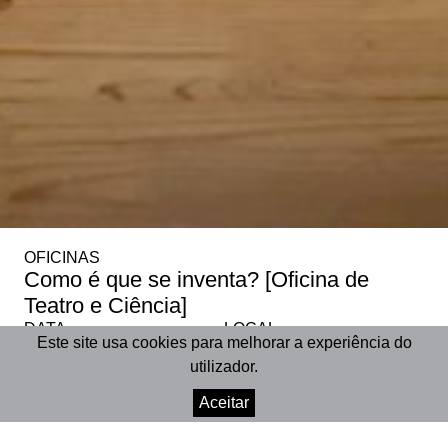
OFICINAS
Como é que se inventa? [Oficina de
Teatro e Ciência]
DATA
LOCAL
Este site usa cookies para melhorar a experiência do
18 dez 2023
–
22 dez 2023
Marionet
utilizador.
Aceitar
PARTILHAR