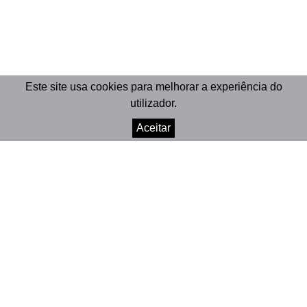
Este site usa cookies para melhorar a experiência do
utilizador.
Aceitar
© 2026 Marionet
Crafted by Divisa